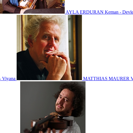
AYLA ERDURAN
Keman - Devlet
- Viyana
MATTHIAS MAURER
V