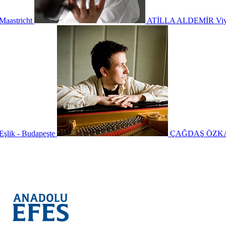
Maastricht
ATİLLA ALDEMİR
Vi
Eşlik - Budapeşte
ÇAĞDAŞ ÖZK